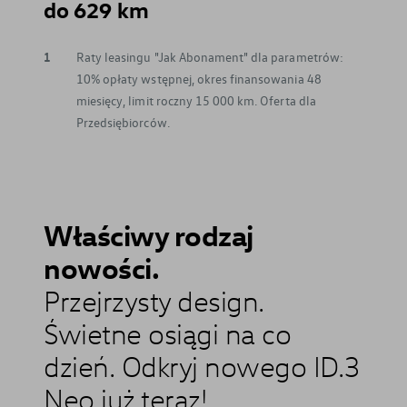
do 629 km
1
Raty leasingu "Jak Abonament" dla parametrów:
10% opłaty wstępnej, okres finansowania 48
miesięcy, limit roczny 15 000 km. Oferta dla
Przedsiębiorców.
Właściwy rodzaj
nowości.
Przejrzysty design.
Świetne osiągi na co
dzień. Odkryj nowego ID.3
Neo już teraz!