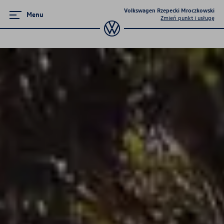
Volkswagen Rzepecki Mroczkowski
Menu
Zmień punkt i usługę
Modele elektryczne
ID.5
ID.7
ID.7 Tourer
ID.4
ID.3
ID Polo