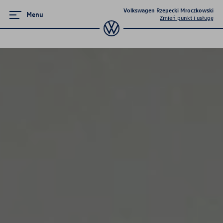
Volkswagen Rzepecki Mroczkowski
Menu
Zmień punkt i usługę
Serwis
Pakiety przeglądów okresowych
Serwis mechaniczny
Serwis blacharsko-lakierniczy
Umów wizytę - Serwis Sanocka 92
Umów wizytę - Serwis Wiatraczna 5
Program 4Service