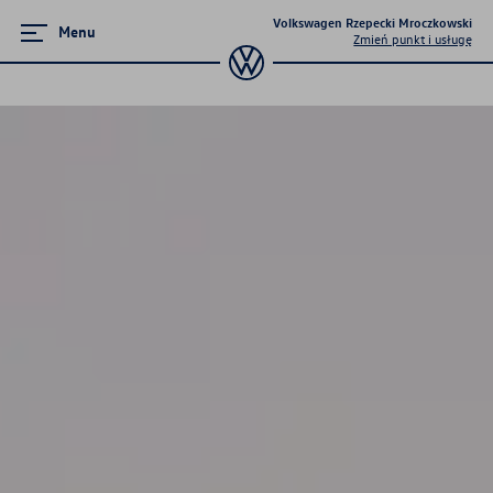
Volkswagen Rzepecki Mroczkowski
Menu
Zmień punkt i usługę
Promocje i aktualności
Rozpocznij swoją nową historię z
Volkswagenem
NAJEM VWFS
Poczuj moc PERFORMANCE - Golf R
VW Passat
Twoja elektromobilność - samochody
nowe i używane