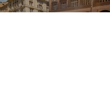
T-Cross z korzyścią do 24
460 zł*
T-Cross R-Line Plus - Przedstawiana korzyść to
różnica kwoty wynikającej z porównania