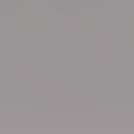
Volkswageny w wersji Plus
Supermocne okazje na SUVy
Poznaj Golfy
Pojazdy hybrydowe
Samochody Elektryczne
Dealer Roku 2024
GO TO ZERO
Koniec roku? Sprawdź Używane jak
nowe - prosto z salonu!
Dni Otwarte