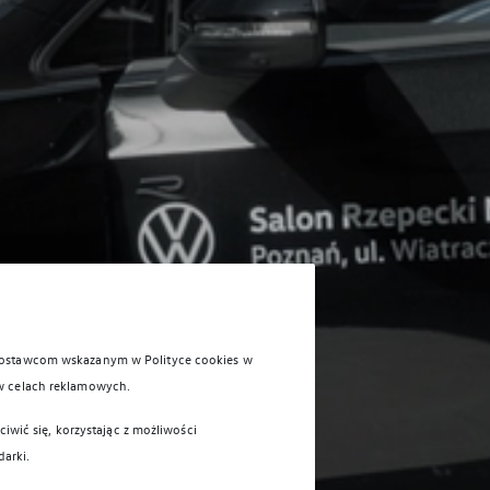
 dostawcom wskazanym w Polityce cookies w
w celach reklamowych.
iwić się, korzystając z możliwości
darki.