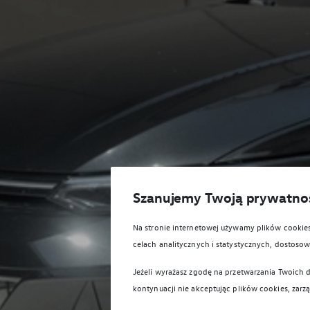
Szanujemy Twoją prywatno
Na stronie internetowej używamy plików cooki
celach analitycznych i statystycznych, dostos
Jeżeli wyrażasz zgodę na przetwarzania Twoich d
kontynuacji nie akceptując plików cookies, zarz