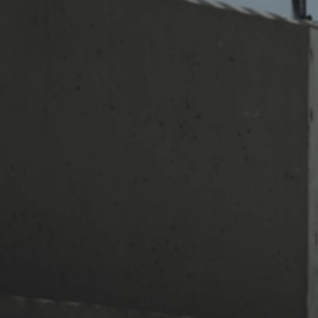
Supermocne okazje na SUVy
Poznaj Golfy
Pojazdy hybrydowe
Samochody Elektryczne
Dealer Roku 2024
GO TO ZERO
Koniec roku? Sprawdź Używane jak nowe - pros
salonu!
Dni Otwarte