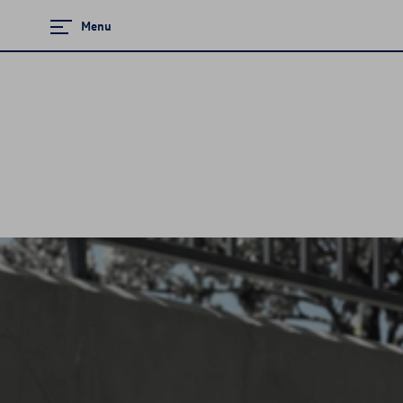
Menu
Zamknij menu
Strona główna
Mapa i kontakt
Promocje i aktualności
Modele osobowe
Finansowanie
Ubezpieczenia
Gwarancja i ochrona