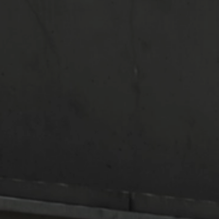
Serwis
Certyfikowane Używane -
Samochody Używane
Centrum Napraw Powypadkowych
Części zamienne
Akcesoria
Konfigurator jazdy próbnej
Rekrutacja