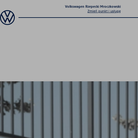
Volkswagen Rzepecki Mroczkowski
Zmień punkt i usługę
Sanocka 92
m
Samochody Używane
Pojazdy z gwarancją