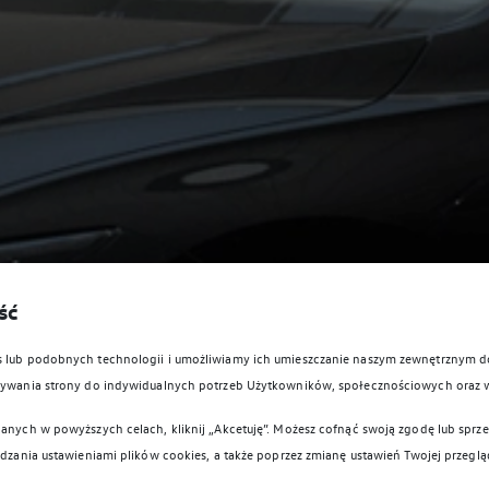
ść
es lub podobnych technologii i umożliwiamy ich umieszczanie naszym zewnętrznym
owywania strony do indywidualnych potrzeb Użytkowników, społecznościowych oraz 
anych w powyższych celach, kliknij „Akcetuję”. Możesz cofnąć swoją zgodę lub sprzec
ądzania ustawieniami plików cookies, a także poprzez zmianę ustawień Twojej przeglą