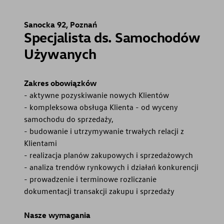
Serwis
Sanocka 92, Poznań
Specjalista ds. Samochodów
Certyfikowane Używane -
Używanych
Samochody Używane
Centrum Napraw
Zakres obowiązków
- aktywne pozyskiwanie nowych Klientów
Powypadkowych
- kompleksowa obsługa Klienta - od wyceny
samochodu do sprzedaży,
Części zamienne
- budowanie i utrzymywanie trwałych relacji z
Klientami
Akcesoria
- realizacja planów zakupowych i sprzedażowych
- analiza trendów rynkowych i działań konkurencji
Konfigurator jazdy próbnej
- prowadzenie i terminowe rozliczanie
dokumentacji transakcji zakupu i sprzedaży
Rekrutacja
Nasze wymagania