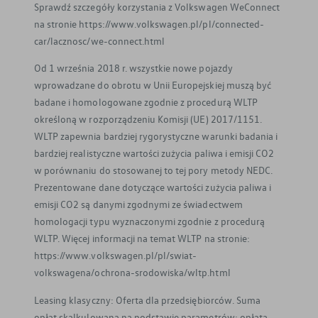
Sprawdź szczegóły korzystania z Volkswagen WeConnect
na stronie https://www.volkswagen.pl/pl/connected-
car/lacznosc/we-connect.html
Od 1 września 2018 r. wszystkie nowe pojazdy
wprowadzane do obrotu w Unii Europejskiej muszą być
badane i homologowane zgodnie z procedurą WLTP
określoną w rozporządzeniu Komisji (UE) 2017/1151.
WLTP zapewnia bardziej rygorystyczne warunki badania i
bardziej realistyczne wartości zużycia paliwa i emisji CO2
w porównaniu do stosowanej to tej pory metody NEDC.
Prezentowane dane dotyczące wartości zużycia paliwa i
emisji CO2 są danymi zgodnymi ze świadectwem
homologacji typu wyznaczonymi zgodnie z procedurą
WLTP. Więcej informacji na temat WLTP na stronie:
https://www.volkswagen.pl/pl/swiat-
volkswagena/ochrona-srodowiska/wltp.html
Leasing klasyczny: Oferta dla przedsiębiorców. Suma
opłat skalkulowana na podstawie parametrów: opłata