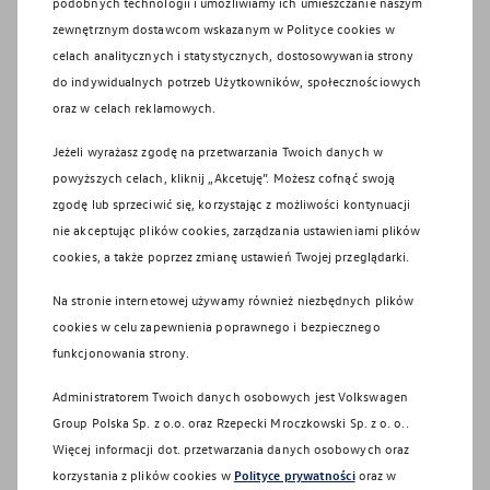
podobnych technologii i umożliwiamy ich umieszczanie naszym
Nasze wymagania:
zewnętrznym dostawcom wskazanym w Polityce cookies w
- Doświadczenia w obsłudze klienta lub w
celach analitycznych i statystycznych, dostosowywania strony
telemarketingu/call center,
do indywidualnych potrzeb Użytkowników, społecznościowych
- Wysokiej kultury osobistej oraz
oraz w celach reklamowych.
doskonałych umiejętności
komunikacyjnych,
Jeżeli wyrażasz zgodę na przetwarzania Twoich danych w
- Co najmniej dobrej znajomości obsługi
powyższych celach, kliknij „Akcetuję”. Możesz cofnąć swoją
pakietu MS Office,
zgodę lub sprzeciwić się, korzystając z możliwości kontynuacji
- Umiejętności pracy w zespole,
nie akceptując plików cookies, zarządzania ustawieniami plików
- Doświadczenie w pracy z CRM - będzie
cookies, a także poprzez zmianę ustawień Twojej przeglądarki.
dodatkowym atutem,
Na stronie internetowej używamy również niezbędnych plików
- Znajomości języka obcego na poziomie
cookies w celu zapewnienia poprawnego i bezpiecznego
min. B1 (najchętniej angielskiego lub
funkcjonowania strony.
niemieckiego) – będzie dodatkowym
atutem,
Administratorem Twoich danych osobowych jest Volkswagen
- Posiadania prawa jazdy kategorii B –
Group Polska Sp. z o.o. oraz
Rzepecki Mroczkowski Sp. z o. o.
.
będzie dodatkowy atutem.
Więcej informacji dot. przetwarzania danych osobowych oraz
korzystania z plików cookies w
Polityce prywatności
oraz w