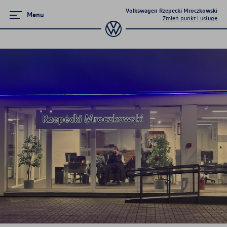
Volkswagen Rzepecki Mroczkowski
Menu
Zmień punkt i usługę
Zamknij menu
Strona główna
Mapa i kontakt
Promocje i aktualności
Modele osobowe
Finansowanie
Ubezpieczenia
Gwarancja i ochrona