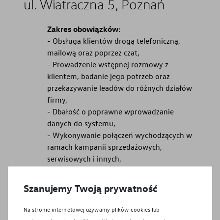
ul. Wiatraczna 5, Poznań
Zakres obowiązków:
- Obsługa klientów drogą telefoniczną,
mailową oraz poprzez czat,
- Prowadzenie wstępnej rozmowy z
klientem, badanie jego potrzeb oraz
przekazywanie leadów do różnych działów
firmy,
- Dbałość o poprawne wprowadzanie
danych do systemu,
- Wykonywanie połączeń wychodzących w
ramach kampanii sprzedażowych,
serwisowych i innych,
- Tworzenie i aktualizacja baz danych,
- Udział w organizowanych szkoleniach,
Szanujemy Twoją prywatność
- Kontakt posprzedażny.
Na stronie internetowej używamy plików cookies lub