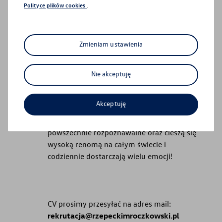
To oferujemy:
Polityce plików cookies
.
- Zatrudnienie w stabilnej firmie w oparciu
o umowę o pracę,
- Pracę w dobrej atmosferze, w zgranym i
Zmieniam ustawienia
doświadczonym zespole,
- Atrakcyjne i terminowe wynagrodzenie
Sanocka 92
wraz z system premiowym uzależnionym
Nie akceptuję
od wyników,
- Szkolenie wstępne oraz szkolenia
Akceptuję
uzupełniające,
- Pracę w firmie, której produkty są
powszechnie rozpoznawalne oraz cieszą się
wysoką renomą na całym świecie i
codziennie dostarczają wielu emocji!
Samochody Używane
CV prosimy przesyłać na adres mail:
Pojazdy z gwarancją
rekrutacja@rzepeckimroczkowski.pl