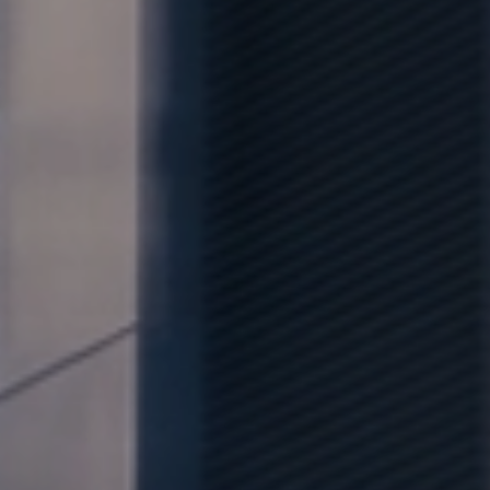
Volkswageny w wersji Plus
Supermocne okazje na SUVy
Poznaj Golfy
Pojazdy hybrydowe
Samochody Elektryczne
Dealer Roku 2024
GO TO ZERO
Koniec roku? Sprawdź Używane jak
nowe - prosto z salonu!
Dni Otwarte