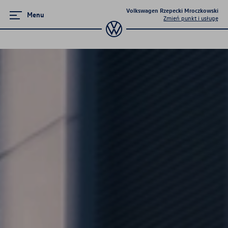
Volkswagen Rzepecki Mroczkowski
Menu
Zmień punkt i usługę
Promocje i aktualności
Rozpocznij swoją nową historię z
Volkswagenem
NAJEM VWFS
Poczuj moc PERFORMANCE - Golf R
VW Passat
Twoja elektromobilność - samochody
nowe i używane