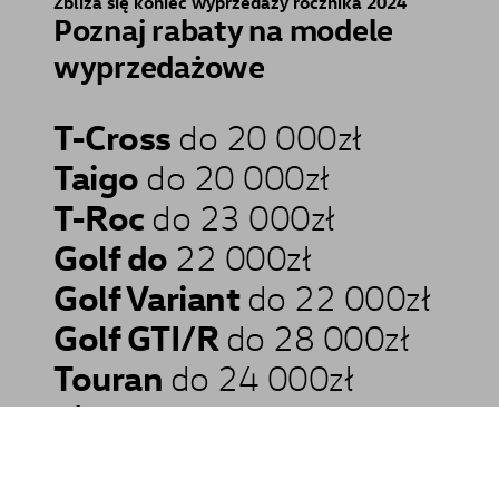
Zbliża się koniec wyprzedaży rocznika 2024
Poznaj rabaty na modele
wyprzedażowe
T-Cross
do 20 000zł
Taigo
do 20 000zł
T-Roc
do 23 000zł
Golf do
22 000zł
Golf Variant
do 22 000zł
Golf GTI/R
do 28 000zł
Touran
do 24 000zł
Tiguan
do 12 000zł
Passat
do 15%
Arteon
do 18%