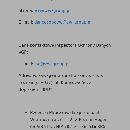
Strona:
www.vw-group.pl
E-mail:
daneosobowe@vw-group.pl
Dane kontaktowe Inspektora Ochrony Danych
VGP:
E-mail:
iod@vw-group.pl
Adres: Volkswagen Group Polska sp. z o.o.
Poznań (61-037), ul. Krańcowa 44, z
dopiskiem „IOD”.
Rzepecki Mroczkowski Sp. z o.o. ul.
Wiatraczna 5 , 61 - 242 Poznań Regon
639686155, NIP 782-21-36-516 KRS