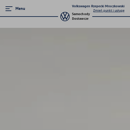
Volkswagen Rzepecki Mroczkowski
Menu
Zmień punkt i usługę
Samochody
Dostawcze
Serwis
Oferty specjalne
Serwis mechaniczny
Serwis blacharsko-lakierniczy
Usługi serwisowe
Oferty sezonowe
Korzyści autoryzowanego
serwisowania